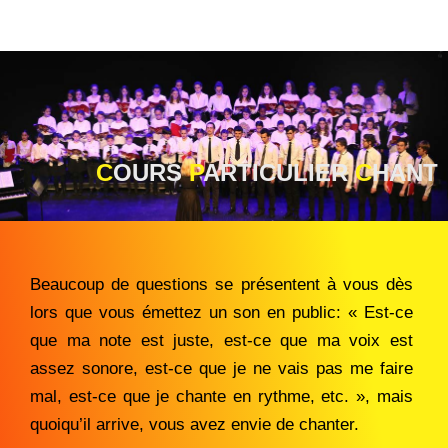
C
OURS
P
ARTICULIER
C
HANT
Beaucoup de questions se présentent à vous dès
lors que vous émettez un son en public: « Est-ce
que ma note est juste, est-ce que ma voix est
assez sonore, est-ce que je ne vais pas me faire
mal, est-ce que je chante en rythme, etc. », mais
quoiqu’il arrive, vous avez envie de chanter.