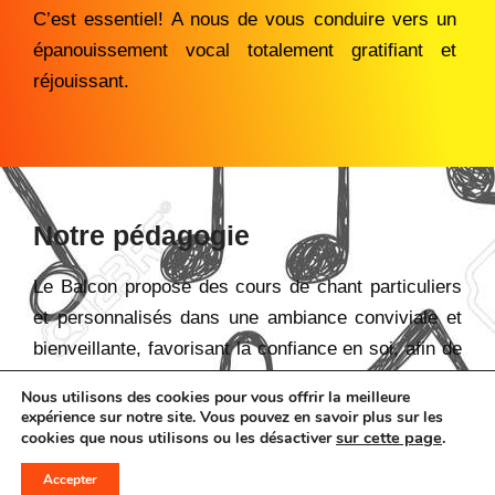
C’est essentiel! A nous de vous conduire vers un
épanouissement vocal totalement gratifiant et
réjouissant.
Notre pédagogie
Le Balcon propose des cours de chant particuliers
et personnalisés dans une ambiance conviviale et
bienveillante, favorisant la confiance en soi, afin de
former des artistes épanouis, capables d’analyser,
Nous utilisons des cookies pour vous offrir la meilleure
explorer et dépasser les cadres existants.
expérience sur notre site. Vous pouvez en savoir plus sur les
sur
cette page
.
cookies que nous utilisons ou les désactiver
Notre pédagogie intègre des éléments de
Accepter
différentes approches thérapeutiques, telles que